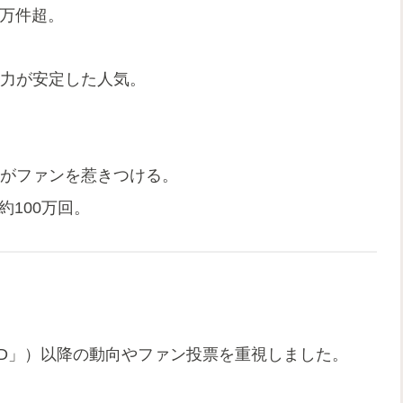
0万件超。
実力が安定した人気。
力がファンを惹きつける。
が約100万回。
AND」）以降の動向やファン投票を重視しました。