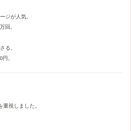
メージが人気。
0万回。
刺さる。
00円。
を重視しました。