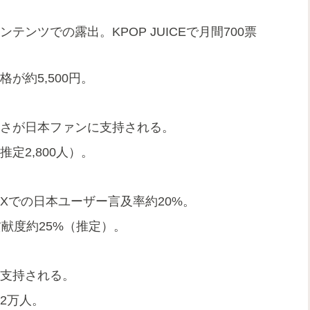
テンツでの露出。KPOP JUICEで月間700票
が約5,500円。
すさが日本ファンに支持される。
定2,800人）。
。Xでの日本ユーザー言及率約20%。
貢献度約25%（推定）。
が支持される。
2万人。