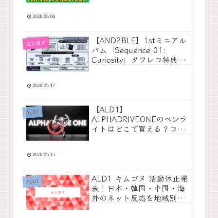
2026.06.04
​【AND2BLE】1stミニアル
エンタメ
バム「Sequence 01:
Curiosity」タワレコ特典完
全攻略ガイド！
2026.05.17
【ALD1】
ALD1
ALPHADRIVEONEのペンラ
イトはどこで買える？コン
サートに間に合う購入先を
調査
2026.05.15
ALD1 キムゴヌ 活動休止発
ALD1
表！日本・韓国・中国・海
外のネット反応を地域別に
整理