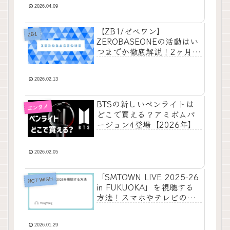
2026.04.09
【ZB1/ゼベワン】
ZB1
ZEROBASEONEの活動はい
つまでか徹底解説！2ヶ月延
長後の体制が決定
2026.02.13
BTSの新しいペンライトは
エンタメ
どこで買える？アミボムバ
ージョン4登場【2026年】
2026.02.05
「SMTOWN LIVE 2025-26
NCT WISH
in FUKUOKA」を視聴する
方法！スマホやテレビの配
信サービスを紹介
2026.01.29