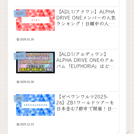
【ADL1/アドワン】ALPHA
ALD1
DRIVE ONEメンバーの人気
ランキング！日韓中の人気
順2026年版
2026.01.29
【ALD1/アルディワン】
ALD1
ALPHA DRIVE ONEのアル
バム「EUPHORIA」はどこ
で買う？初動反映・特典の
違いを解説
2026.01.09
【ゼベワンワルツ2025-
ZB1
26】ZB1ワールドツアーを
日本含む7都市で開催！日韓
でアンコン決定！
2025.12.23