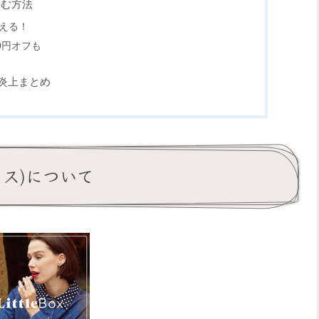
込む方法
える！
0円オフも
の炎上まとめ
ックス)について