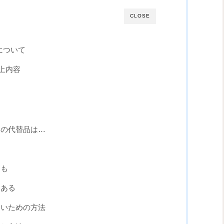
CLOSE
)について
炎上内容
ーの代替品は…
りも
もある
ないための方法