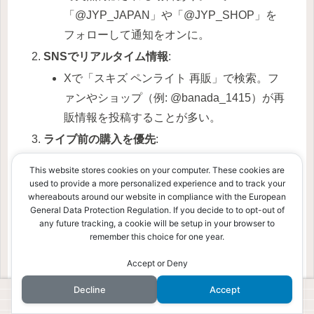
「@JYP_JAPAN」や「@JYP_SHOP」を
フォローして通知をオンに。
SNSでリアルタイム情報
:
Xで「スキズ ペンライト 再販」で検索。フ
ァンやショップ（例: @banada_1415）が再
販情報を投稿することが多い。
ライブ前の購入を優先
:
ライブ直前は在庫が減少し、転売価格が
This website stores cookies on your computer. These cookies are
8,000円～15,000円に高騰。早めの購入が節
used to provide a more personalized experience and to track your
whereabouts around our website in compliance with the European
約の鍵。
General Data Protection Regulation. If you decide to to opt-out of
複数サイトを比較
:
any future tracking, a cookie will be setup in your browser to
remember this choice for one year.
Amazon、楽天、JYP公式を同時にチェッ
ク。在庫があるサイトで即購入を。
Accept or Deny
Decline
Accept
最新情報
: 2023年6月以降、定期的に再販あり。2025
ホーム
検索
トップ
サイドバー