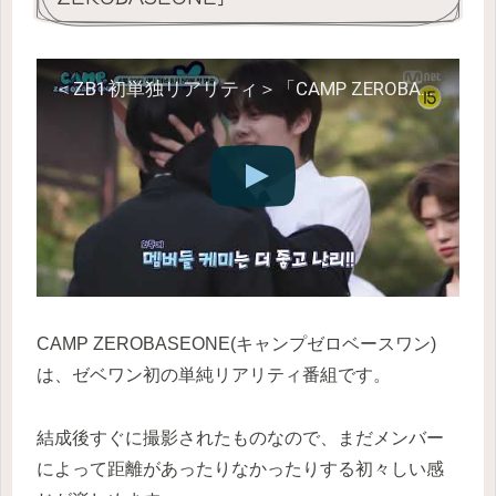
＜ZB1初単独リアリティ＞「CAMP ZEROBASEONE」6/22(木)20:50～日韓同時放送・配信決定！
CAMP ZEROBASEONE(キャンプゼロベースワン)
は、ゼベワン初の単純リアリティ番組です。
結成後すぐに撮影されたものなので、まだメンバー
によって距離があったりなかったりする初々しい感