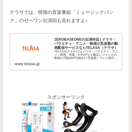
テラサでは、韓国の音楽番組「ミュージックバン
ク」のゼベワン出演回も見れますよ♪
ZEROBASEONEの出演作品 | ドラマ・
バラエティ・アニメ・映画が見放題の動
画配信サービスならTELASA（テラサ）
TELASA(テラサ)ではドラマ・バラエティ・アニ
メ・映画・特撮・K-POPなど幅広いジャンルの
動画が月額990円(税込)で見放題！テレビ朝日公
式動画サービスとしてビデオパスがリニューア
www.telasa.jp
ル！
スポンサーリンク