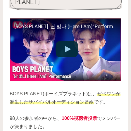
PLANET」
[BOYS PLANET] '난 빛나 (Here I Am)' Performance
BOYS PLANET(ボーイズプラネット)は、
ゼベワンが
誕生したサバイバルオーディション番組
です。
98人の参加者の中から、
100%視聴者投票
でメンバー
が決まりました。