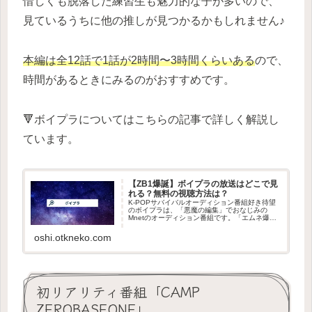
惜しくも脱落した練習生も魅力的な子が多いので、
見ているうちに他の推しが見つかるかもしれません♪
本編は全12話で1話が2時間〜3時間くらいある
ので、
時間があるときにみるのがおすすめです。
🔻ボイプラについてはこちらの記事で詳しく解説し
ています。
【ZB1爆誕】ボイプラの放送はどこで見
れる？無料の視聴方法は？
K-POPサバイバルオーディション番組好き待望
のボイプラは、「悪魔の編集」でおなじみの
Mnetのオーディション番組です。「エムネ爆発
しろ」と罵倒しつつも気付けばなぜか抜け出せ
ない沼状態になってしまいます。ガルプラから1
oshi.otkneko.com
年半、禁断症状に悩まさ...
初リアリティ番組「CAMP
ZEROBASEONE」