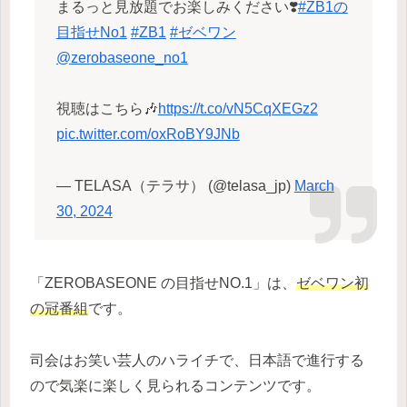
まるっと見放題でお楽しみください❣️
#ZB1の
目指せNo1
#ZB1
#ゼベワン
@zerobaseone_no1
視聴はこちら🎶
https://t.co/vN5CqXEGz2
pic.twitter.com/oxRoBY9JNb
— TELASA（テラサ） (@telasa_jp)
March
30, 2024
「ZEROBASEONE の目指せNO.1」は、
ゼベワン初
の冠番組
です。
司会はお笑い芸人のハライチで、日本語で進行する
ので気楽に楽しく見られるコンテンツです。