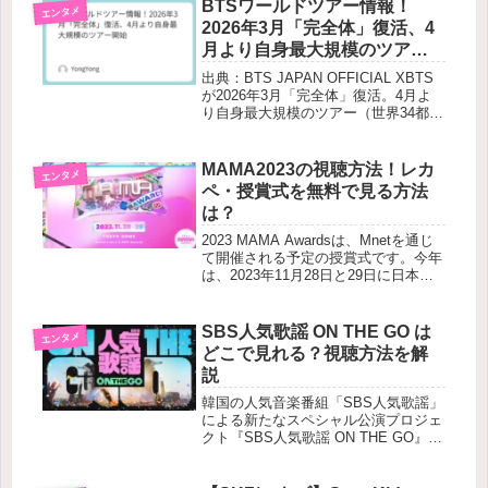
なった」という方も多いのではないで
BTSワールドツアー情報！
エンタメ
しょうか。そこで今...
2026年3月「完全体」復活、4
月より自身最大規模のツアー
開始
出典：BTS JAPAN OFFICIAL XBTS
が2026年3月「完全体」復活。4月よ
り自身最大規模のツアー（世界34都
市・全79公演）を開始。日本公演は4
月の東京ドームを皮切りに、2027年に
も追加開催が決定しています。🔻スケ
MAMA2023の視聴方法！レカ
エンタメ
ジュール...
ペ・授賞式を無料で見る方法
は？
2023 MAMA Awardsは、Mnetを通じ
て開催される予定の授賞式です。今年
は、2023年11月28日と29日に日本の
東京ドームで開催されます。この記事
ではMAMA2023の視聴方法を徹底解
説！無料で見る方法も紹介しています
SBS人気歌謡 ON THE GO は
エンタメ
ので、M...
どこで見れる？視聴方法を解
説
韓国の人気音楽番組「SBS人気歌謡」
による新たなスペシャル公演プロジェ
クト『SBS人気歌謡 ON THE GO』
は、U-NEXTで独占生配信されます。
すでに月額会員であれば、追加料金な