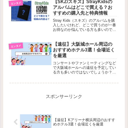
しの「見放題」で視聴可能です。
【SKZ/スキズ】StrayKidsの
エンタメ
>>SBS人気歌謡 ON ...
アルバムはどこで買える？お
すすめの購入先と特典情報
Stray Kids（スキズ）のアルバムを購
入したいけれど、どこで買うのが一番
お得なのか悩んでいる方も多いのでは
ないでしょうか。この記事では、スキ
ズのアルバムを購入するための最適な
場所と特典情報を詳しくご紹介しま
【遠征】大阪城ホール周辺の
エンタメ
す。スキズカムバック情報アル...
おすすめホテル3選！会場近く
を厳選
コンサートやファンミーティングなど
で大阪城ホールへの遠征を予定してい
る方も多いのではないでしょうか？今
回は「どこのホテルにすればいいかわ
からない」という方におすすめのホテ
ルを紹介します。大阪城ホール周辺の
ホテルを探している方は、是非参考に
し...
スポンサーリンク
【遠征】Kアリーナ横浜周辺のおすす
めホテル3選！会場近くを厳選