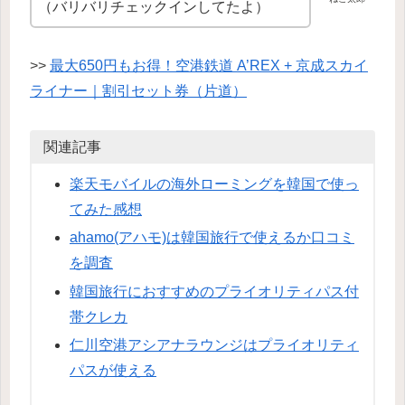
（バリバリチェックインしてたよ）
>>
最大650円もお得！空港鉄道 A’REX + 京成スカイ
ライナー｜割引セット券（片道）
関連記事
楽天モバイルの海外ローミングを韓国で使っ
てみた感想
ahamo(アハモ)は韓国旅行で使えるか口コミ
を調査
韓国旅行におすすめのプライオリティパス付
帯クレカ
仁川空港アシアナラウンジはプライオリティ
パスが使える