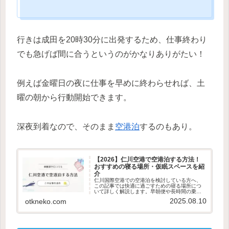
行きは成田を20時30分に出発するため、仕事終わり
でも急げば間に合うというのがかなりありがたい！
例えば金曜日の夜に仕事を早めに終わらせれば、土
曜の朝から行動開始できます。
深夜到着なので、そのまま
空港泊
するのもあり。
【2026】仁川空港で空港泊する方法！
おすすめの寝る場所・仮眠スペースを紹
介
仁川国際空港での空港泊を検討している方へ、
この記事では快適に過ごすための寝る場所につ
いて詳しく解説します。早朝便や長時間の乗り
継ぎなど、空港で一晩過ごさなければならない
2025.08.10
otkneko.com
理由は様々です。仁川空港は設備が充実してお
り、空港泊にも適したスポットが...