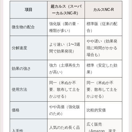
超カルス（スーパ
項目
カルスNC-R
ーカルスNC-R）
強化版（菌の量・
標準版（従来の配
微生物の配合
種類が多い）
合）
やや遅い（効果発
より速い（1〜3週
分解速度
現に時間がかかる
間で効果発現）
場合も）
強力（土壌再生力
標準（安定した効
効果の強さ
が高い）
果）
同一（米ぬか不
同一（米ぬか不
使用方法
要、散布して土を
要、散布して土を
かぶせる）
かぶせる）
やや高価（強化版
価格
比較的安価
のため）
広く販売
人気のため長く品
入手性
（Amazon、楽天、