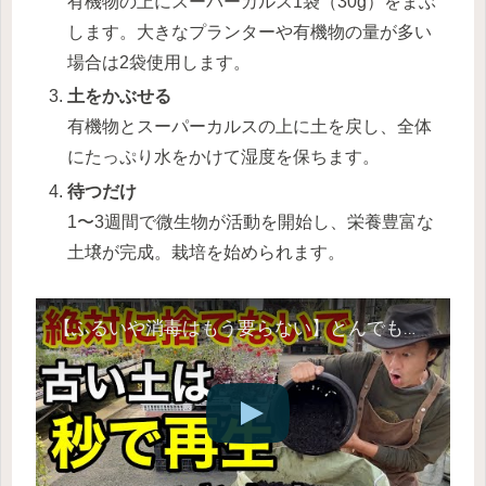
有機物の上にスーパーカルス1袋（30g）をまぶ
します。大きなプランターや有機物の量が多い
場合は2袋使用します。
土をかぶせる
有機物とスーパーカルスの上に土を戻し、全体
にたっぷり水をかけて湿度を保ちます。
待つだけ
1〜3週間で微生物が活動を開始し、栄養豊富な
土壌が完成。栽培を始められます。
【ふるいや消毒はもう要らない】とんでもなく簡単な古い土の再生法教えます 【カーメン君】【園芸】【ガーデニング】【超カルスNC-R】