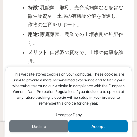
特徴
: 乳酸菌、酵母、光合成細菌などを含む
微生物資材。土壌の有機物分解を促進し、
作物の生育をサポート。
用途
: 家庭菜園、農業での土壌改良や堆肥作
り。
メリット
: 自然派の資材で、土壌の健康を維
持。
デメリット
: 効果発現に時間がかかる場合が
This website stores cookies on your computer. These cookies are
あり、適切な管理が必要。
used to provide a more personalized experience and to track your
whereabouts around our website in compliance with the European
スーパーカルスとの違い
: EM菌は汎用的だ
General Data Protection Regulation. If you decide to to opt-out of
が、スーパーカルスは米ぬか不要で即効性
any future tracking, a cookie will be setup in your browser to
remember this choice for one year.
が高く、強力な微生物配合が特徴。
Accept or Deny
Decline
Accept
スーパーカルスの強みと選び方のポイン
ホーム
検索
トップ
サイドバー