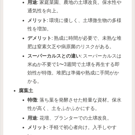
用途
: 家庭菜園、農地の土壌改良。保水性や
通気性を向上。
メリット
: 環境に優しく、土壌微生物の多様
性を増加。
デメリット
: 熟成に時間が必要で、未熟な堆
肥は窒素欠乏や病原菌のリスクがある。
スーパーカルスとの違い
: スーパーカルスは
米ぬか不要で1〜3週間で土壌を再生する即
効性が特徴。堆肥は準備や熟成に手間がか
かる。
腐葉土
特徴
: 落ち葉を発酵させた軽量な資材。保水
性が高く、土をふかふかにする。
用途
: 花壇、プランターでの土壌改良。
メリット
: 手軽で初心者向け。入手しやす