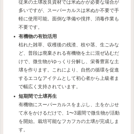
従来の土壌改良資材では米ぬかが必要な場合が
多いですが、スーパーカルスは米ぬか不要で手
軽に使用可能。面倒な準備や撹拌、消毒作業も
不要です。
有機物の有効活用
枯れた雑草、収穫後の残渣、枝や茎、生ごみな
ど、普段は廃棄される有機物を土に混ぜ込むだ
けで、微生物がゆっくり分解し、栄養豊富な土
壌を作ります。これにより、自然の循環を促進
するエコなアイテムとして初心者から上級者ま
で幅広く支持されています。
短期間で土壌再生
有機物にスーパーカルスをまぶし、土をかぶせ
て水をかけるだけで、1〜3週間で微生物が活動
を開始。栽培可能なフカフカの土壌が完成しま
す。