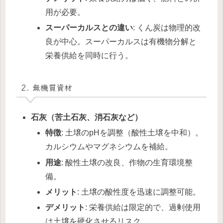
用が必要。
スーパーカルスとの違い
: くん炭は物理的改
良が中心。スーパーカルスは有機物分解と
栄養供給を同時に行う。
2. 無機質資材
石灰（苦土石灰、消石灰など）
特徴
: 土壌のpHを調整（酸性土壌を中和）。
カルシウムやマグネシウムを補給。
用途
: 酸性土壌の改良、作物の生育環境整
備。
メリット
: 土壌の酸性度を迅速に調整可能。
デメリット
: 栄養供給は限定的で、過剰使用
は土壌を硬化させるリスク。