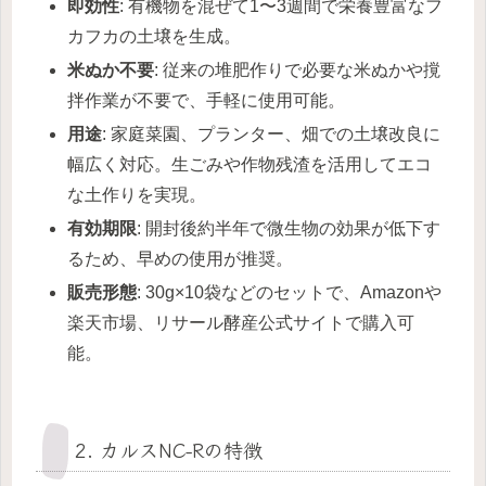
即効性
: 有機物を混ぜて1〜3週間で栄養豊富なフ
カフカの土壌を生成。
米ぬか不要
: 従来の堆肥作りで必要な米ぬかや撹
拌作業が不要で、手軽に使用可能。
用途
: 家庭菜園、プランター、畑での土壌改良に
幅広く対応。生ごみや作物残渣を活用してエコ
な土作りを実現。
有効期限
: 開封後約半年で微生物の効果が低下す
るため、早めの使用が推奨。
販売形態
: 30g×10袋などのセットで、Amazonや
楽天市場、リサール酵産公式サイトで購入可
能。
2. カルスNC-Rの特徴