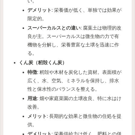
い。
デメリット
: 栄養価が低く、単独では効果が
限定的。
スーパーカルスとの違い
: 腐葉土は物理的改
良が主。スーパーカルスは微生物の力で有
機物を分解し、栄養豊富な土壌を迅速に作
る。
くん炭（籾殻くん炭）
特徴
: 籾殻や木材を炭化した資材。表面積が
広く、水、空気、ミネラルを保持し、排水
性と保水性のバランスを整える。
用途
: 畑や家庭菜園の土壌改良、特に水はけ
改善。
メリット
: 長期的な効果と微生物の住処を提
供。
デメリット
: 栄養供給力は低く、肥料との併