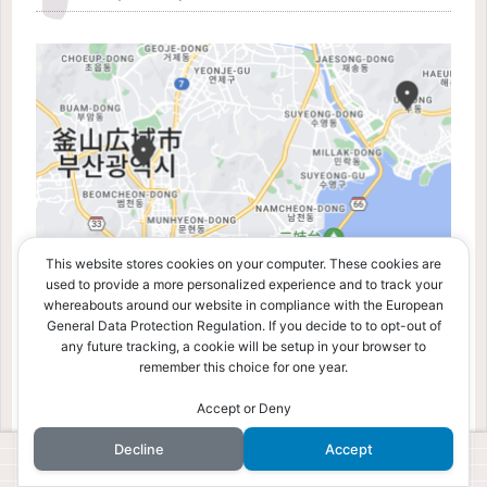
This website stores cookies on your computer. These cookies are
used to provide a more personalized experience and to track your
whereabouts around our website in compliance with the European
General Data Protection Regulation. If you decide to to opt-out of
any future tracking, a cookie will be setup in your browser to
remember this choice for one year.
Accept or Deny
Decline
Accept
(左)Hermès Busan Lotte Hotel Duty-free-
ホーム
検索
トップ
サイドバー