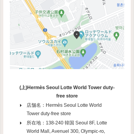
(上)Hermès Seoul Lotte World Tower duty-
free store
店舗名：Hermès Seoul Lotte World
Tower duty-free store
所在地：138-240 韓国 Seoul 8F, Lotte
World Mall, Avenuel 300, Olympic-ro,